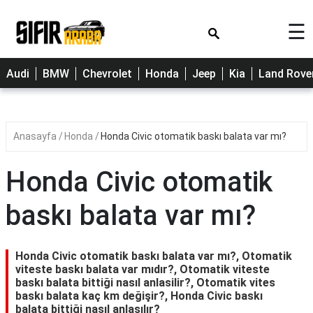
×
☰
Cherry
Audi
BMW
Chevrolet
Honda
Jeep
Kia
Land Rove
Citroen
Dacia
Anasayfa
Honda
Honda Civic otomatik baskı balata var mı?
Fiat
Ford
Honda Civic otomatik
Hyundai
baskı balata var mı?
Opel
Peugeot
Honda Civic otomatik baskı balata var mı?, Otomatik
viteste baskı balata var mıdır?, Otomatik viteste
Renault
baskı balata bittiği nasıl anlasilir?, Otomatik vites
baskı balata kaç km değişir?, Honda Civic baskı
Toyota
balata bittiği nasıl anlaşılır?