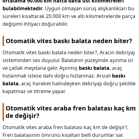
ortalama 90.000 km hatta daha üst kilometreleri
bulabilmektedir
. Uygun olmayan sürüş alışkanlıkları bu
süreleri kısaltarak 20.000 km ve altı kilometrelerde parça
değişimi ihtiyacı doğurabilir.
Otomatik vites baskı balata neden biter?
Otomatik vites baskı balata neden biter?,
Aracın debriyaj
sisteminden ses duyulur. Balatanın yüzeyinde aşınma izi
ve çatlak meydana gelir. Aşınmış
baskı balata
, araç
hızlanmak istese dahi doğru hızlanmaz. Arızalı
baskı
balata
, araç hareket halindeyken debriyajı doğru şekilde
kapatmaz ve titreme yapar.
Otomatik vites araba fren balatası kaç km
de değişir?
Otomatik vites araba fren balatası kaç km de değişir?,
Fren balatasının ömrünü kısaltan belli durumlar var.