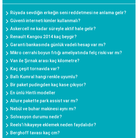
Rüyada sevdiğin erkeğin seni reddetmesi ne anlama gelir?
Güvenli interneti kimler kullanmalı?
Askercell ne kadar süreyle aktif hale gelir?
Renault Kangou 2014 kaç beygir?
Garanti bankasında günlük vadeli hesap var mı?
Mikro cerrahi boyun fıtığı ameliyatında felç riski var mı?
Van ile Şırnak arası kaç kilometre?
Kaç çeşit tornavida var?
Ballı Kumral hangi renkle uyumlu?
Bir paket pudingden kaç kase çıkıyor?
En ünlü Hintli modeller
Allure pakette park assist var mı?
Nebül ve buhar makinesi aynı mı?
Solvasyon durumu nedir?
Reels'i hikayeye eklemek neden faydalıdır?
Berghoff tavası kaç cm?