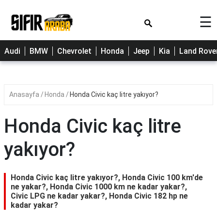
×
☰
Cherry
Audi
BMW
Chevrolet
Honda
Jeep
Kia
Land Rove
Citroen
Dacia
Anasayfa
Honda
Honda Civic kaç litre yakıyor?
Fiat
Ford
Honda Civic kaç litre
Hyundai
yakıyor?
Opel
Peugeot
Honda Civic kaç litre yakıyor?, Honda Civic 100 km'de
ne yakar?, Honda Civic 1000 km ne kadar yakar?,
Renault
Civic LPG ne kadar yakar?, Honda Civic 182 hp ne
kadar yakar?
Toyota