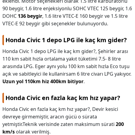
eklendi. Motor seçenekleri olarak 1.5 litre karbüratörlü
90 beygir, 1.6 litre enjeksiyonlu SOHC VTEC 125 beygir, 1.6
DOHC
136 beygir
, 1.6 litre VTEC-E 160 beygir ve 1.5 litre
VTEC-E 92 beygir gibi seçenekler bulunuyordu.
Honda Civic 1 depo LPG ile kaç km gider?
Honda Civic 1 depo LPG ile kaç km gider?,
Şehirler arası
110 km sabit hızla ortalama yakıt tüketimi 7.5- 8 litre
arasında LPG. Eger aynı yolu 100 km sabit hızla Eco tuşu
açık ve sabitleyici ile kullanirsam 6 litre civarı LPG yakıyor.
Uzun yol 110km hiz 400km bitiyor
.
Honda Civic en fazla kaç km hız yapar?
Honda Civic en fazla kaç km hız yapar?,
Devir kesici
devreye girmemiştir, aracın gücü o sürata
yetmiştir.Teknik verisinde zaten maksimum sürati
200
km/s
olarak verilmiş.