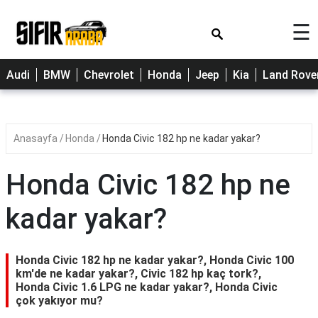
×
☰
Cherry
Audi
BMW
Chevrolet
Honda
Jeep
Kia
Land Rove
Citroen
Dacia
Anasayfa
Honda
Honda Civic 182 hp ne kadar yakar?
Fiat
Ford
Honda Civic 182 hp ne
Hyundai
kadar yakar?
Opel
Peugeot
Honda Civic 182 hp ne kadar yakar?, Honda Civic 100
km'de ne kadar yakar?, Civic 182 hp kaç tork?,
Renault
Honda Civic 1.6 LPG ne kadar yakar?, Honda Civic
çok yakıyor mu?
Toyota