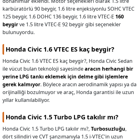
donanımlar eklendi. Motor seçenekleri olarak 1.5 litre
karbüratörlü 90 beygir, 1.6 litre enjeksiyonlu SOHC VTEC
125 beygir, 1.6 DOHC 136 beygir, 1.6 litre VTEC-E
160
beygir
ve 1.5 litre VTEC-E 92 beygir gibi seçenekler
bulunuyordu.
Honda Civic 1.6 VTEC ES kaç beygir?
Honda Civic 1.6 VTEC ES kaç beygir?,
Honda Civic Sedan
ile vücut bulan teknoloji sayesinde
aracın herhangi bir
yerine LPG tankı eklemek için delme gibi işlemlere
gerek kalmıyor
. Böylece aracın aerodinamik yapısı ya da
orijinalliği bozulmuyor ve araç, Honda garantisi ile uzun
yıllar kullanılabiliyor.
Honda Civic 1.5 Turbo LPG takılır mı?
Honda Civic 1.5 Turbo LPG takılır mı?,
Turbosuzluğu
,
dört silindiri ve CVT şanzımanıyla 1.5 i-VTEC'in uzun