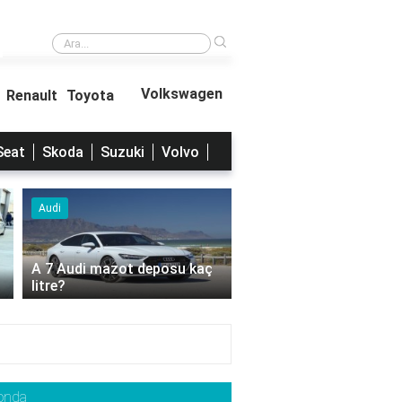
›
Kaç çeşit tornavida var?
Volkswagen
Renault
Toyota
Seat
Skoda
Suzuki
Volvo
Audi
Audi
2023 Audi A3 Ne Kadar?
2023 Audi A6 ne kadar
onda