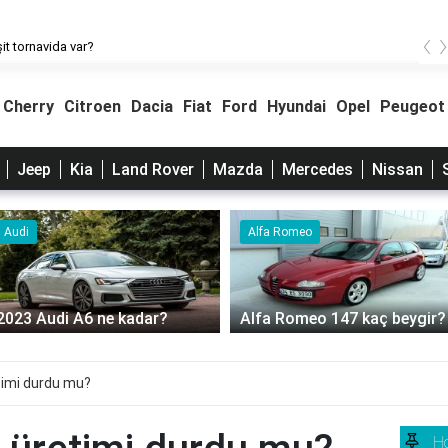
‹
it tornavida var?
Cherry
Citroen
Dacia
Fiat
Ford
Hyundai
Opel
Peugeot
Jeep
Kia
Land Rover
Mazda
Mercedes
Nissan
Alfa Romeo
Audi
A 7 Audi mazot deposu kaç
Alfa Romeo 147 kaç beygir?
litre?
imi durdu mu?
H