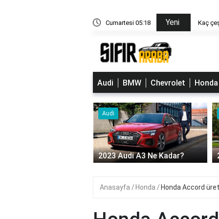
Yeni
a var?
Cumartesi 05:18
Kaç çeş
Audi
BMW
Chevrolet
Honda
Audi
Audi A3 Ne Kadar?
2023 Audi A6 ne kadar?
Anasayfa
Honda
Honda Accord üret