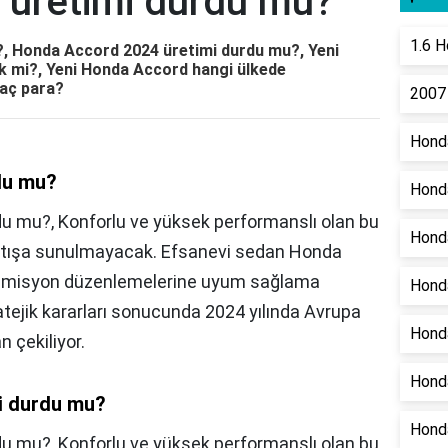
üretimi durdu mu?
1.6 H
, Honda Accord 2024 üretimi durdu mu?, Yeni
k mi?, Yeni Honda Accord hangi ülkede
kaç para?
2007 
Honda
du mu?
Honda
u mu?, Konforlu ve yüksek performanslı olan bu
Honda
k satışa sunulmayacak. Efsanevi sedan Honda
n emisyon düzenlemelerine uyum sağlama
Honda
ratejik kararları sonucunda 2024 yılında Avrupa
Hond
 çekiliyor.
Honda
i durdu mu?
Hond
du mu?,
Konforlu ve yüksek performanslı olan bu