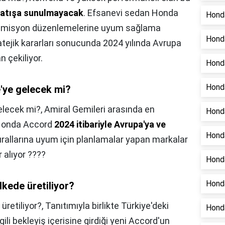
k satışa sunulmayacak
. Efsanevi sedan Honda
Honda
n emisyon düzenlemelerine uyum sağlama
Honda
ratejik kararları sonucunda 2024 yılında Avrupa
 çekiliyor.
Hond
Honda
'ye gelecek mi?
elecek mi?,
Amiral Gemileri arasında en
Honda
 Honda Accord
2024 itibariyle Avrupa'ya ve
Honda
urallarına uyum için planlamalar yapan markalar
 alıyor ????
Hond
Honda
kede üretiliyor?
üretiliyor?,
Tanıtımıyla birlikte Türkiye'deki
Honda
lgili bekleyiş içerisine girdiği yeni Accord'un