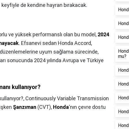
 keyfiyle de kendine hayran bırakacak.
Honda
Hond
rlu ve yüksek performanslı olan bu model,
2024
Honda
ulmayacak
. Efsanevi sedan Honda Accord,
Honda
 düzenlemelerine uyum sağlama sürecinde,
mu?
arları sonucunda 2024 yılında Avrupa ve Türkiye
Honda
Honda
anı kullanıyor?
Honda
ullanıyor?,
Continuously Variable Transmission
ğişken
Şanzıman
(CVT),
Honda
'nın çevre dostu
Honda
Honda