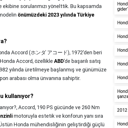
Honda
 ekibine sorularımızı yönelttik. Bu kapsamda
gider
i modelin
önümüzdeki 2023 yılında Türkiye
Hond
Honda
ra?
Honda
onda Accord (ホンダ アコード), 1972'den beri
 Honda Accord, özellikle
ABD
'de başarılı satış
Honda
1982 yılında üretilmeye başlanmış ve günümüze
Honda
pon arabası olma ünvanına sahiptir.
Honda
 kullanıyor?
şanzı
anıyor?,
Accord, 190 PS gücünde ve 260 Nm
2012 
nzinli
motoruyla estetik ve konforun yanı sıra
Honda
stün Honda mühendisliğinin geliştirdiği güçlü