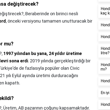
sa değiştirecek?
Honda
kaç k
ğiştirecek?,
Beraberinde on birinci nesli
ord
, önceki versiyonu tamamen unutturacak bir
Honda
Honda
or mu?
Hond
litre?
?,
1997 yılından bu yana, 24 yıldır üretime
evri sona erdi
. 2019 yılında gerçekleştirdiği bir
Honda
ürkiye'de de fazlasıyla popüler olan Civic
mı?
21 yılı Eylül ayında üretimi durduracağını
Hond
en kapattı.
En iy
kildi?
Hond
?,
Üretim, AB pazarının çoğunu kapsamaktadır.