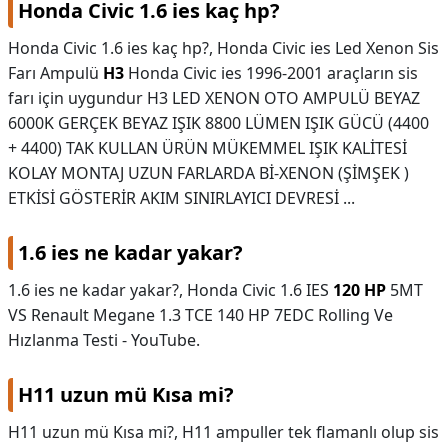
Honda Civic 1.6 ies kaç hp?
Honda Civic 1.6 ies kaç hp?,
Honda Civic ies Led Xenon Sis
Farı Ampulü
H3
Honda Civic ies 1996-2001 araçların sis
farı için uygundur H3 LED XENON OTO AMPULÜ BEYAZ
6000K GERÇEK BEYAZ IŞIK 8800 LÜMEN IŞIK GÜCÜ (4400
+ 4400) TAK KULLAN ÜRÜN MÜKEMMEL IŞIK KALİTESİ
KOLAY MONTAJ UZUN FARLARDA Bİ-XENON (ŞİMŞEK )
ETKİSİ GÖSTERİR AKIM SINIRLAYICI DEVRESİ ...
1.6 ies ne kadar yakar?
1.6 ies ne kadar yakar?,
Honda Civic 1.6 IES
120 HP
5MT
VS Renault Megane 1.3 TCE 140 HP 7EDC Rolling Ve
Hızlanma Testi - YouTube.
H11 uzun mü Kısa mi?
H11 uzun mü Kısa mi?,
H11 ampuller tek flamanlı olup sis