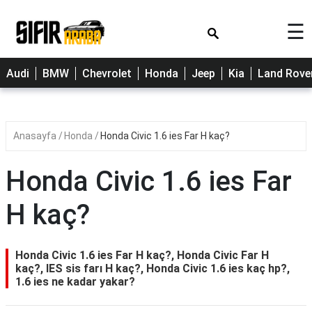
×
☰
Cherry
Audi
BMW
Chevrolet
Honda
Jeep
Kia
Land Rove
Citroen
Dacia
Anasayfa
Honda
Honda Civic 1.6 ies Far H kaç?
Fiat
Ford
Honda Civic 1.6 ies Far
Hyundai
H kaç?
Opel
Peugeot
Honda Civic 1.6 ies Far H kaç?, Honda Civic Far H
kaç?, IES sis farı H kaç?, Honda Civic 1.6 ies kaç hp?,
Renault
1.6 ies ne kadar yakar?
Toyota