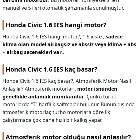
benzinli motordur
. Bu motorlar, Türkiye'de 5 ileri
manuel ve 5 ileri otomatik şanzımanla sunulmuştur.
Honda Civic 1.6 IES hangi motor?
Honda Civic 1.6 IES hangi motor?,
1.6 ieste ,
sadece
klima olan model airbagsiz ve abssiz veya klima + abs
+ airbag secenekleri var
..
Honda Civic 1.6 IES kaç basar?
Honda Civic 1.6 IES kaç basar?,
Atmosferik Motor Nasıl
Anlaşılır? Atmosferik motorları,
motor isminden
genellikle anlamak mümkündür
. Çünkü turbo
motorlarda “T” harfli kısaltmalar bulunur. Bunun dışında
atmosferik motorlar, turbo motorlara göre ilk
çalıştırmada çok daha hızlı bir kalkış yapar.
Atmosferik motor olduğu nasıl anlaşılır?