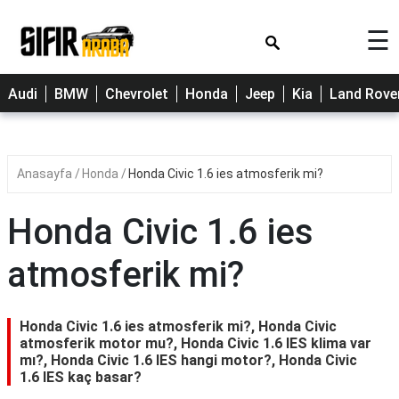
×
☰
Cherry
Audi
BMW
Chevrolet
Honda
Jeep
Kia
Land Rove
Citroen
Dacia
Anasayfa
Honda
Honda Civic 1.6 ies atmosferik mi?
Fiat
Ford
Honda Civic 1.6 ies
Hyundai
atmosferik mi?
Opel
Peugeot
Honda Civic 1.6 ies atmosferik mi?, Honda Civic
atmosferik motor mu?, Honda Civic 1.6 IES klima var
Renault
mı?, Honda Civic 1.6 IES hangi motor?, Honda Civic
1.6 IES kaç basar?
Toyota