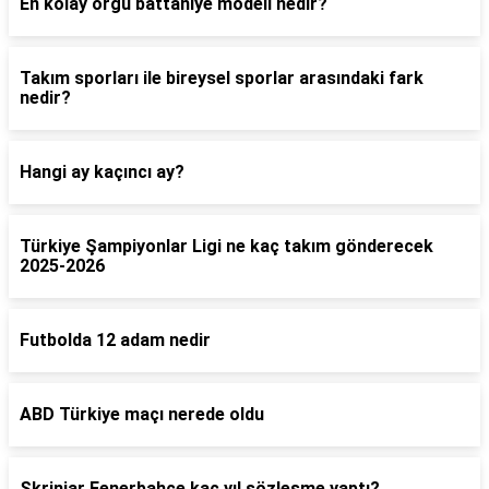
En kolay örgü battaniye modeli nedir?
Takım sporları ile bireysel sporlar arasındaki fark
nedir?
Hangi ay kaçıncı ay?
Türkiye Şampiyonlar Ligi ne kaç takım gönderecek
2025-2026
Futbolda 12 adam nedir
ABD Türkiye maçı nerede oldu
Skriniar Fenerbahçe kaç yıl sözleşme yaptı?