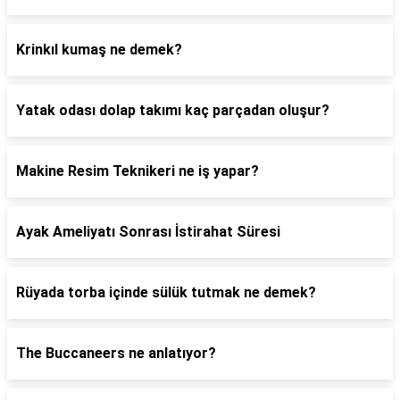
Krinkıl kumaş ne demek?
Yatak odası dolap takımı kaç parçadan oluşur?
Makine Resim Teknikeri ne iş yapar?
Ayak Ameliyatı Sonrası İstirahat Süresi
Rüyada torba içinde sülük tutmak ne demek?
The Buccaneers ne anlatıyor?