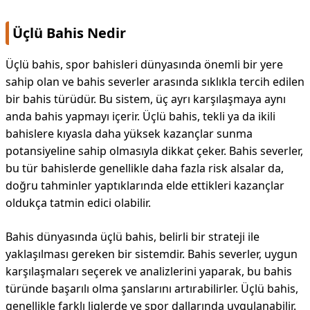
Volkswagen
Üçlü Bahis Nedir
Üçlü bahis, spor bahisleri dünyasında önemli bir yere
sahip olan ve bahis severler arasında sıklıkla tercih edilen
bir bahis türüdür. Bu sistem, üç ayrı karşılaşmaya aynı
anda bahis yapmayı içerir. Üçlü bahis, tekli ya da ikili
bahislere kıyasla daha yüksek kazançlar sunma
potansiyeline sahip olmasıyla dikkat çeker. Bahis severler,
bu tür bahislerde genellikle daha fazla risk alsalar da,
doğru tahminler yaptıklarında elde ettikleri kazançlar
oldukça tatmin edici olabilir.
Bahis dünyasında üçlü bahis, belirli bir strateji ile
yaklaşılması gereken bir sistemdir. Bahis severler, uygun
karşılaşmaları seçerek ve analizlerini yaparak, bu bahis
türünde başarılı olma şanslarını artırabilirler. Üçlü bahis,
genellikle farklı liglerde ve spor dallarında uygulanabilir.