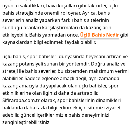
oyuncu sakatlıkları, hava koşulları gibi faktörler, üçlü
bahis stratejisinde önemli rol oynar. Ayrıca, bahis
severlerin analiz yaparken farklı bahis sitelerinin
sunduğu oranları karşılaştırmaları da kazançlarını
etkileyebilir. Bahis yapmadan önce,
Üçlü Bahis Nedir
gibi
kaynaklardan bilgi edinmek faydalı olabilir.
üçlü bahis, spor bahisleri dünyasında heyecanı artıran ve
kazanç potansiyeli sunan bir yöntemdir. Doğru analiz ve
strateji ile bahis severler, bu sistemden maksimum verimi
alabilirler. Sadece eğlence amaçlı değil, aynı zamanda
kazanç amacıyla da yapılacak olan üçlü bahisler, spor
etkinliklerine olan ilginizi daha da artırabilir.
Sifiraraba.com.tr olarak, spor bahislerinin dinamikleri
hakkında daha fazla bilgi edinmek için sitemizi ziyaret
edebilir, güncel içeriklerimizle bahis deneyiminizi
zenginleştirebilirsiniz.