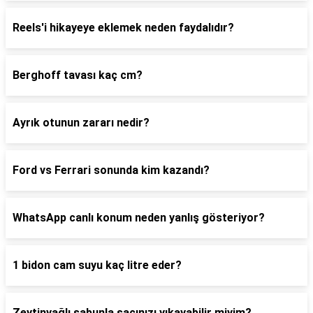
Reels'i hikayeye eklemek neden faydalıdır?
Berghoff tavası kaç cm?
Ayrık otunun zararı nedir?
Ford vs Ferrari sonunda kim kazandı?
WhatsApp canlı konum neden yanlış gösteriyor?
1 bidon cam suyu kaç litre eder?
Zeytinyağlı sabunla saçınızı yıkayabilir miyim?