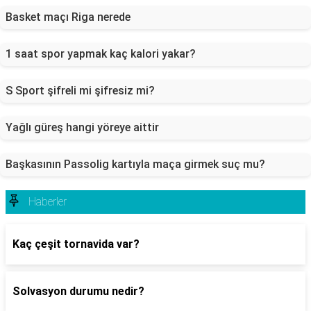
Basket maçı Riga nerede
1 saat spor yapmak kaç kalori yakar?
S Sport şifreli mi şifresiz mi?
Yağlı güreş hangi yöreye aittir
Başkasının Passolig kartıyla maça girmek suç mu?
Haberler
Kaç çeşit tornavida var?
Solvasyon durumu nedir?