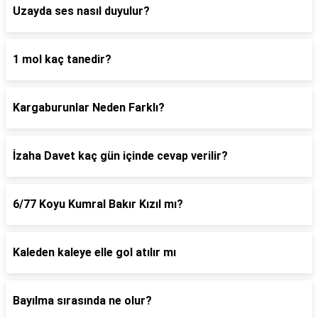
Uzayda ses nasıl duyulur?
1 mol kaç tanedir?
Kargaburunlar Neden Farklı?
İzaha Davet kaç gün içinde cevap verilir?
6/77 Koyu Kumral Bakır Kızıl mı?
Kaleden kaleye elle gol atılır mı
Bayılma sırasında ne olur?