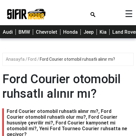
×
☰
Cherry
Audi
BMW
Chevrolet
Honda
Jeep
Kia
Land Rove
Citroen
Dacia
Anasayfa
Ford
Ford Courier otomobil ruhsatlı alınır mı?
Fiat
Ford
Ford Courier otomobil
Hyundai
ruhsatlı alınır mı?
Opel
Peugeot
Ford Courier otomobil ruhsatlı alınır mı?, Ford
Courier otomobil ruhsatlı olur mu?, Ford Courier
Renault
hususiye çevrilir mi?, Ford Courier kamyonet mi
otomobil mi?, Yeni Ford Tourneo Courier ruhsatta ne
Toyota
geçiyor?