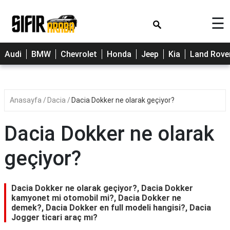
×
☰
Cherry
Audi
BMW
Chevrolet
Honda
Jeep
Kia
Land Rove
Citroen
Dacia
Anasayfa
Dacia
Dacia Dokker ne olarak geçiyor?
Fiat
Ford
Dacia Dokker ne olarak
Hyundai
geçiyor?
Opel
Peugeot
Dacia Dokker ne olarak geçiyor?, Dacia Dokker
kamyonet mi otomobil mi?, Dacia Dokker ne
Renault
demek?, Dacia Dokker en full modeli hangisi?, Dacia
Jogger ticari araç mı?
Toyota