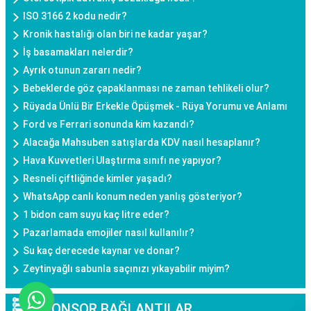
ISO 3166 2 kodu nedir?
Kronik hastalığı olan biri ne kadar yaşar?
İş basamakları nelerdir?
Ayrık otunun zararı nedir?
Bebeklerde göz çapaklanması ne zaman tehlikeli olur?
Rüyada Ünlü Bir Erkekle Öpüşmek - Rüya Yorumu ve Anlamı
Ford vs Ferrari sonunda kim kazandı?
Alacağa Mahsuben satışlarda KDV nasıl hesaplanır?
Hava Kuvvetleri Ulaştırma sınıfı ne yapıyor?
Resneli çiftliğinde kimler yaşadı?
WhatsApp canlı konum neden yanlış gösteriyor?
1 bidon cam suyu kaç litre eder?
Pazarlamada emojiler nasıl kullanılır?
Su kaç derecede kaynar ve donar?
Zeytinyağlı sabunla saçınızı yıkayabilir miyim?
SPONSOR BAĞLANTILAR