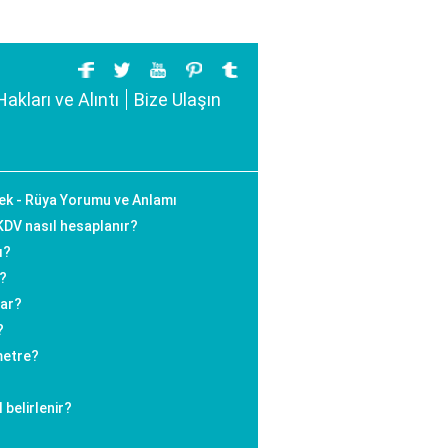
Hakları ve Alıntı
Bize Ulaşın
ek - Rüya Yorumu ve Anlamı
DV nasıl hesaplanır?
ı?
r?
nar?
?
metre?
 belirlenir?