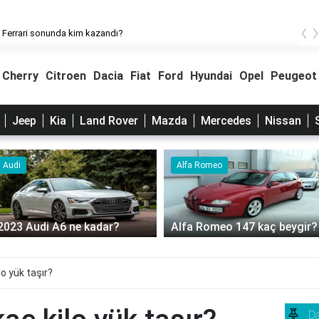
‹
 Ferrari sonunda kim kazandı?
Cherry
Citroen
Dacia
Fiat
Ford
Hyundai
Opel
Peugeot
Jeep
Kia
Land Rover
Mazda
Mercedes
Nissan
Audi
Alfa Romeo
2023 Audi A6 ne kadar?
Alfa Romeo 147 kaç beygir?
o yük taşır?
Da