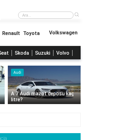
›
Ford vs Ferrari sonunda kim kazandı?
Volkswagen
Renault
Toyota
Seat
Skoda
Suzuki
Volvo
Audi
Audi
A 7 Audi mazot deposu kaç
litre?
2023 Audi A3 Ne Kadar
cia