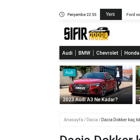
Yeni
Erkekle Öpüşmek - Rüya Yorumu ve Anlamı
Perşembe 22:55
Ford vs
Audi
BMW
Chevrolet
Honda
Audi
udi mazot deposu kaç
2023 Audi A3 Ne Kadar?
Anasayfa
Dacia
Dacia Dokker kaç kil