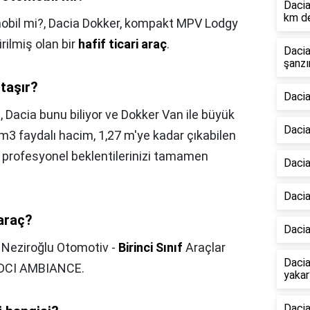
Dacia
km de
obil mi?,
Dacia Dokker, kompakt MPV Lodgy
rilmiş olan bir
hafif ticari araç
.
Dacia
şanzı
taşır?
Dacia
,
Dacia bunu biliyor ve Dokker Van ile büyük
Dacia
3 m3 faydalı hacim, 1,27 m'ye kadar çıkabilen
n profesyonel beklentilerinizi tamamen
Dacia
Dacia
 araç?
Dacia
,
Neziroğlu Otomotiv -
Birinci Sınıf
Araçlar
Dacia
DCI AMBIANCE.
yakar
Dacia