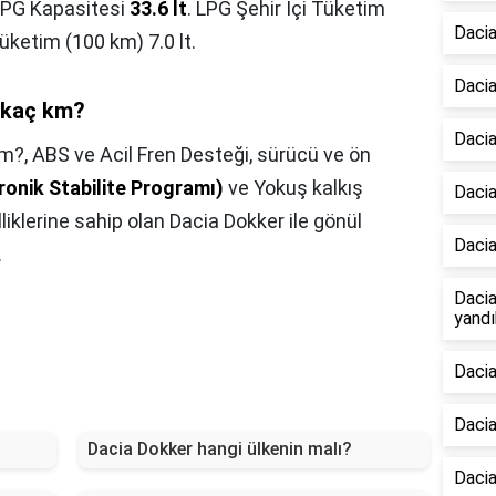
PG Kapasitesi
33.6 lt
. LPG Şehir İçi Tüketim
Dacia
Tüketim (100 km) 7.0 lt.
Dacia
 kaç km?
Dacia
km?,
ABS ve Acil Fren Desteği, sürücü ve ön
ronik Stabilite Programı)
ve Yokuş kalkış
Dacia
liklerine sahip olan Dacia Dokker ile gönül
Dacia
.
Dacia
yandı
Dacia
Dacia
Dacia Dokker hangi ülkenin malı?
Daci