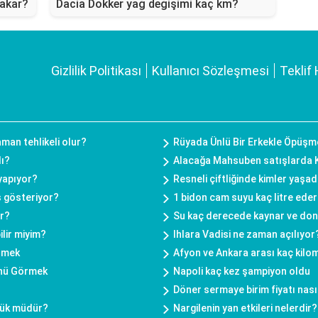
yakar?
Dacia Dokker yağ değişimi kaç km?
Gizlilik Politikası
Kullanıcı Sözleşmesi
Teklif 
an tehlikeli olur?
Rüyada Ünlü Bir Erkekle Öpüşm
dı?
Alacağa Mahsuben satışlarda K
 yapıyor?
Resneli çiftliğinde kimler yaşad
 gösteriyor?
1 bidon cam suyu kaç litre ede
ır?
Su kaç derecede kaynar ve do
ilir miyim?
Ihlara Vadisi ne zaman açılıyor
rmek
Afyon ve Ankara arası kaç kilo
ünü Görmek
Napoli kaç kez şampiyon oldu
Döner sermaye birim fiyatı nasıl
yük müdür?
Nargilenin yan etkileri nelerdir?