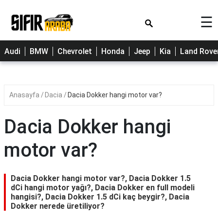
×
☰
Cherry
Audi
BMW
Chevrolet
Honda
Jeep
Kia
Land Rove
Citroen
Dacia
Anasayfa
Dacia
Dacia Dokker hangi motor var?
Fiat
Ford
Dacia Dokker hangi
Hyundai
motor var?
Opel
Peugeot
Dacia Dokker hangi motor var?, Dacia Dokker 1.5
dCi hangi motor yağı?, Dacia Dokker en full modeli
Renault
hangisi?, Dacia Dokker 1.5 dCi kaç beygir?, Dacia
Dokker nerede üretiliyor?
Toyota